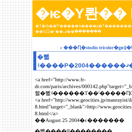
�ѥ�Υ롼�� b
�Τ�ʤ��Ƥ�����פ����ɡ�Ƭ���������Ƥ����ȥѥ�عԤä��Ȥ��ˤ��ڤ������󡣡֥ѥ�Υ롼
��פȤȤ�ˤ��ڤ��߲�������
« ���Ԥ�studio tricolor�ǥ
�뼯
<a href="http://www.fr-
dr.com/paris/archives/000142.p
줿�뼯˧������Τ��ˤ�����Ԥ
<a href="http://www.geocities.jp/manrayist
8.html"target="_blank">http://www.geocitie
8.html</a>
��August 25 2004�ε�������
�뼯����Ϥ��������