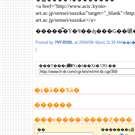
<a href="http://www.acic.kyoto-
art.ac.jp/sensei/suzuka/"target="_blank">htt
art.ac.jp/sensei/suzuka/</a>
�����̿�Ÿ�Ϥ��ʤ���Ǥ��礦
Posted by
7NT-RDBL
at 2004/09/ 6(lun) 11:30 AM��[
|
���Υ���ȥ꡼�Υȥ�å��Хå� URL��:
�ȥ�å��Хå�
������
���ε����˥����Ȥ���
̾��: