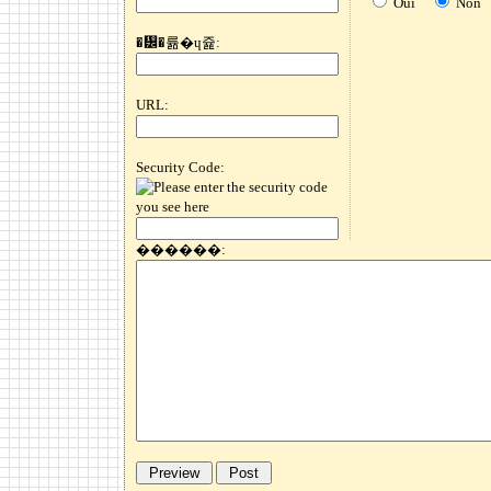
Oui
Non
�᡼�륢�ɥ쥹:
URL:
Security Code:
������: