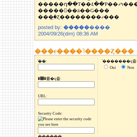
�����դ��Τ��٤��Ƥ��ߤޤ
�����򤷤��ä��Ǥ���
���꤬�Ȥ��������ޤ���
posted by:
�����
����
2004/09/26(dim) 08:36 AM
���ε����˥����Ȥ���
̾��:
Oui
Non
�᡼�륢�ɥ쥹:
URL:
Security Code:
������: