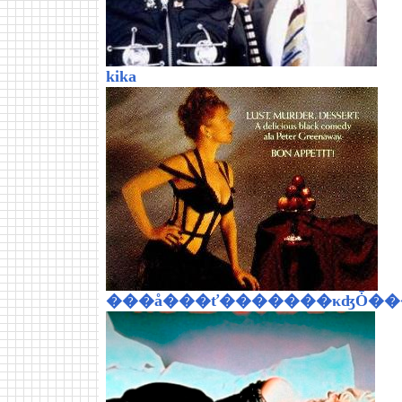
kika
���å���ť�������κʤȰ��