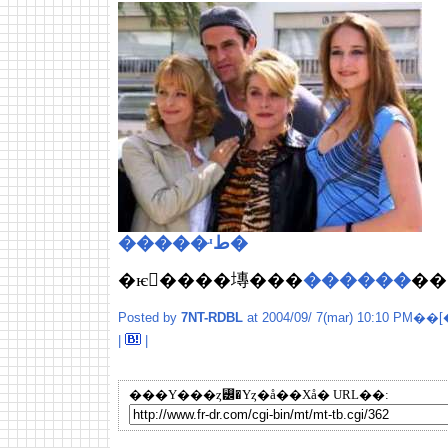
�����ʴط�
�ѥ󡦥����塼���
������
��
Posted by
7NT-RDBL
at 2004/09/ 7(mar) 10:10 PM��[
|
|
���Υ���ȥ꡼�Υȥ�å��Хå� URL��: