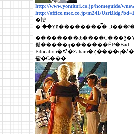
http://www.yomiuri.co.jp/homeguide/wne
http://office.mec.co.jp/m241/UsrBldg?bd
�㤤
�ۤ��Υӥ��������̿�ۤϽ���
��������ȸ����С���ǯ�Υ���̤Υ�
줿�����ɥ�������ĤΡ�Bad
Education�פǡ�Zahara�Ȥ����ɥ�å�����������ΰ�����ô�������
褦�Ǥ���