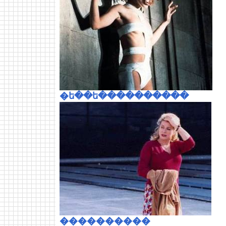
�ե��ե����������
����������