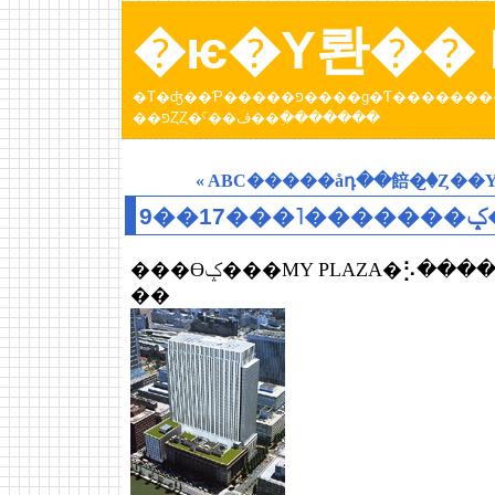
�ѥ�Υ롼�� b
�Τ�ʤ��Ƥ�����פ����ɡ�Ƭ���������Ƥ����ȥѥ�عԤä��Ȥ��ˤ��ڤ������󡣡֥ѥ�Υ롼
��פȤȤ�ˤ��ڤ��߲�������
« ABC�����åդ��餢�꤬�Ȥ��Υ
9
���ϴݤ���MY PLAZA�⡣����ƥꥢ�ϥ����륯
��