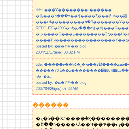
title:
���Υ��������˥������
�饬���ե���ɤ��ȡ��ͤ��Ȥ���Ȼפä��顢
���٤ϥ���������ե�󥹤�������Υ���������LE
REDOUTE�פ�2005ǯ�չ���о줹�뤽���Ǥ�����������Υȥ졼
�ɥޡ����Ǥ���ܡ��������Σԥ���Ĥ�ߥ˥������Ȥʤ�20���
����Ƥϥ����������������Υ��ǥ����
posted by: �ѥ�Υ롼�� blog
2004/11/17(mer) 08:32 PM
title:
����ͥ�ν�
����ͥ�ΥХå��ȥ��������꡼��07���ߥ����ڡ����ǥ�ˡ����ĥ
ҥǤΤ�ͧã...
posted by: �ѥ�Υ롼�� blog
2007/04/26(jeu) 07:33 AM
������
�ե��å����λŻ��Ϥ��Ƥ��ʤ�