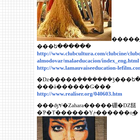
�����֤
���ե������
http://www.clubcultura.com/clubcine/clubc
almodovar/malaeducacion/index_eng.html
http://www.lamauvaiseeducation-lefilm.c
�ǲ�����ܸ�������ǯ���ե�
���ä������Ǥ���
http://www.realiser.org/040603.htm
���ʤߤˡ�Zahara�����硼�Ǳ餸
�Ƥ�Τ������Υݥ������ο͢�