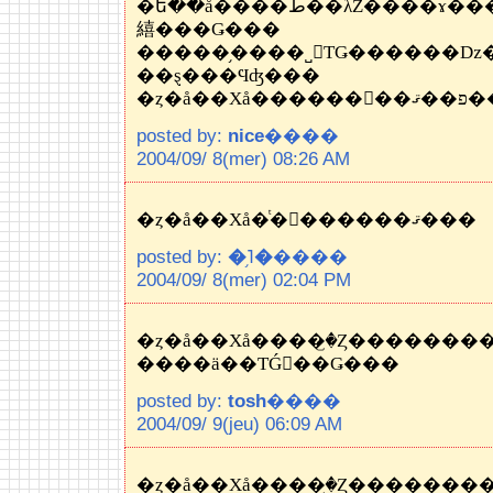
�ե��å����ط��λŻ����ɤ���ꡡ�����ꤹ��Τ��
繥���Ǥ���
�����֥����˽񤯤ΤǤ������ǲ
��ȿ���Ϥʤ���
�ȥ�å��Хå���
posted by:
nice
����
2004/09/ 8(mer) 08:26 AM
�ȥ�å��Хå�ͭ�񤦤������ޤ���
posted by:
�֥˥�
����
2004/09/ 8(mer) 02:04 PM
����ä��ΤǴ򤷤��Ǥ���
posted by:
tosh
����
2004/09/ 9(jeu) 06:09 AM