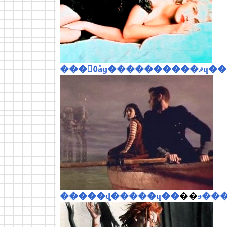
���󡦥٥åɡ����������ޥɥ��
�����ȡ�����ɥ��
��
ͽ��