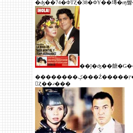
�ʤ��74�ФΤȤ�38�ФΥ��塼�пͤȷ
��ǰ�ʤ��餹�Ǥ�
��������ݤ���Ź�����ץ�ǰ�ˡ����������������ô�������ǲ�򤴾Ҳ
𤷤Ȥ��ޤ���