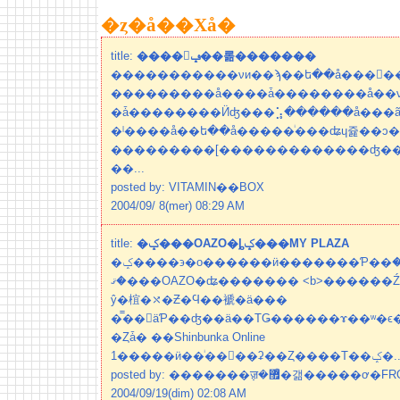
�ȥ�å��Хå�
title:
����󡦥ݡ��롦�������
�����������νи��ϡ��ե��å���󳦤�
���������å����ǡ��������å��νи��
�ǡ��������Ӥʤ���⡡̥������å���ã
�ˡ����å��ե��å�����ͥ���ʥɥ쥹��ͻ
���������[�������������ʤ��
��...
posted by: VITAMIN��BOX
2004/09/ 8(mer) 08:29 AM
title:
�ݤ���OAZO�ȴݤ���MY PLAZA
�ݤ����϶�ο������ӥ�������Ƥ��ޤ�����
�ޤ���OAZO�ʥ������� <b>������Ź</b>������ޤ���
ŷ�椬�⤯�Ƶ￴�Ϥ��褫�ä���
�̿��򻣤äƤ��ʤ��ä��ΤǤ������ɤ��ʷ�
�Ȥǡ� ��Shinbunka Online
1�����ӥ��ͥ��񥳡��ʡ��Ȥ����Τ
posted by: �������ॹ�޿ͤ�갦�
2004/09/19(dim) 02:08 AM