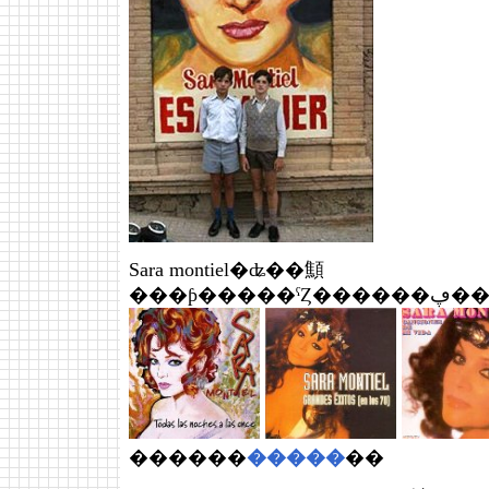
Sara montiel�ʥ��顦
���ƥ�
������
�����
��