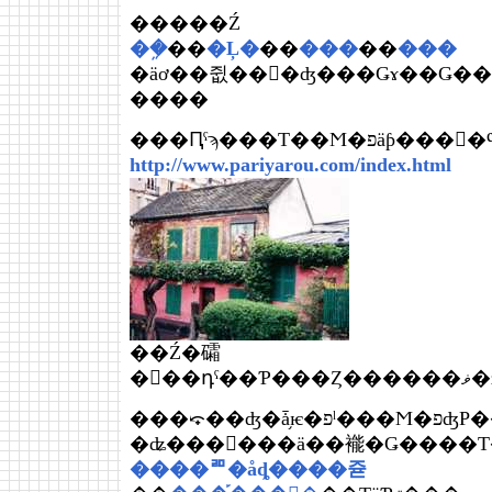
�����Ź
�ܹ�
��
�Ļ�
��
���
��
���
�äơ��쥢��󤸤�ʤ���Ǥɤ��Ǥ�
����
���Ԥˤϡ���Τ��Ϻ
http://www.pariyarou.com/index.html
��Ź�礵
�󤬺��դˤ
���⤽��ʤ�ǡ֥ѥ�פˡ���Ϻ�פʤΡ��Ȼפä��顢ͭ̾
�ʥ���󥽥���ä��褦�Ǥ����
����ꥨ�åȡ����쥳