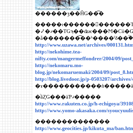
������ӡ��ĤǤ��͡�
�����ι������񤪤������
�⤦�ޤ��ΤǤϡ��ʥѥ���Ϻ�Ϲü
�ǡ�������͡��ʰ����ˤδ��ۢ
http://www.uzawa.net/archives/000131.htm
http://nekohime.tea-
nifty.com/mangermeffondrer/2004/09/post
http://nekomaru.mo-
blog.jp/nekomaruemaki/2004/09/post_8.ht
http://blog.livedoor.jp/p-0503207/archives
�ɤ�����������ǹ�����
�ͥåȤǤ���äƤޤ�����
http://www.rakuten.co.jp/h-echigoya/3910
http://www.yomo-akasaka.com/syoucyuuli
��������������
http://www.geocities.jp/kikuta_ma/ban.ht