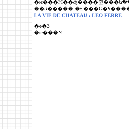
�ѥ���Ϻ��ʤ����쥪���ե�
��ơ�����˱�Ƚ
LA VIE DE CHATEAU : LEO FERRE
�ɵ�3
�ѥ���Ϻ