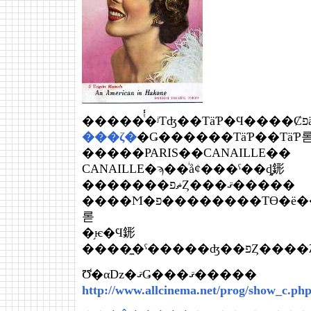
�
���ζ�
�Ǥ������ΤäƤ��ΤäƤ
�����PARIS��CANAILLE��
CANAILLE�ϡ��ͥåȼ���ˤ��ȡ֤䤯
�������ޡפȤ���ޤ�����
����Ϻ�פ��������Τϴ�ë���Ҥ���ǤϤʤ�������ͽ�ۤ��Ƥߤ
롣
�֥ѥ�Ϥ䤯
����̼�ˤ�
Ʊ̾�αǲ�ޤǤ���ޤ�����
http://www.allcinema.net/prog/show_c.p