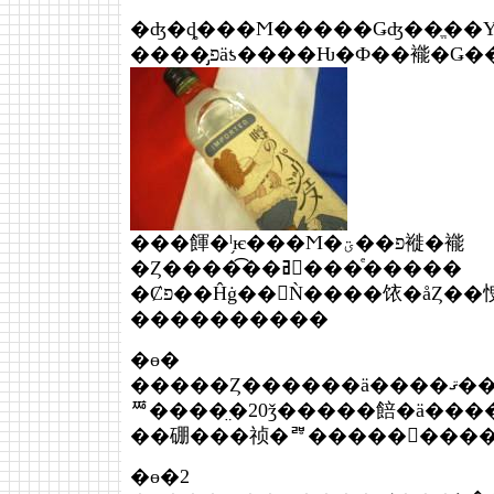
�ʤ�ȡ���Ϻ�����Ǥʤ��ֱ��
����̡פäƾ����Ƕ�Ф��褦�Ǥ
���餫�ˡ֥ѥ���Ϻ�פ��ؾ褷�褦
�Ȥ����͡��ߥ󥰤���ͤ�����
�Ȼפ��Ĥġ��򲰤Ǹ����饻�åȤ��㤤
����������
�ɵ�
�����Ȥ������ä����ޤ�������ˤ��ȡ����Υѥ
ꥸ����̤�20ǯ�����餢�ä��
��硼���祯�ꥫ�����󡢤���
�ɵ�2