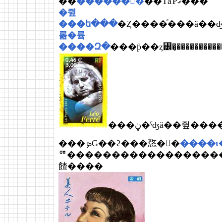
��
���֡���󥿥�
��ΤäƤޤ���
�쥪
���ե���
�Ȥ����ͤ���ä��ʤ
롦�륰
����Զ�
���ƥ��ȥ꡼�̡�������
���ڼ�ˤʤä��쥪���
���ܤǤ��ϩ���㤵�󢭤�
����ι
ꥷ������������������
餷����