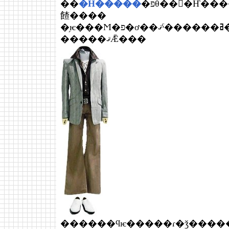
��
�Ĥ�����
餷����
�֥ѥ���Ϻ�פ�ơ��ޤˤ������ߥ��쥯
�����ޤǢ���