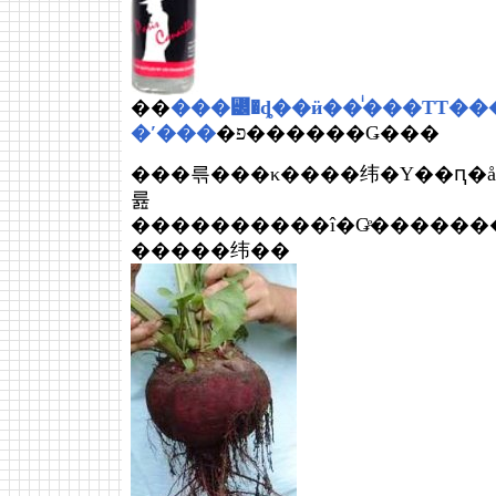
��
���꡼�ȡ��ӥ��ͥ���ΤΤ��
�ʹ���
�פ������Ǥ���
���륶���κ����纬�Υ��ԥ�åġܥ��륶���Υߥͥ
륦
����������î�Ǥͤ������
�����纬��