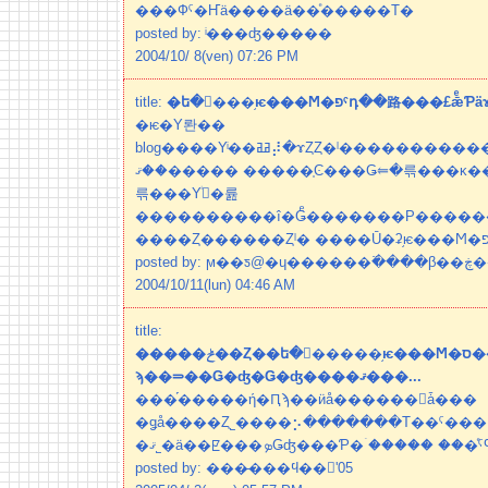
���Фˤ�Ҥä����ä��ͤ�����Τ�
posted by: ͥ���ʤ�����
2004/10/ 8(ven) 07:26 PM
title:
�ե�󥹾���֥ѥ���Ϻ�פˤդ��路���£
�ѥ�Υ롼��
blog����Υͥ��ߥߥ⡼�ɤȤȤ�ˡ����������������ܤˤĤ��Ƥ��ޤ
��ޤ����� �����֤Ͼ���Ǥ⥢�륶���κ����纬�Υ��ԥ�åġܥ��
륶���Υߥͥ�륦
����������î�Ǥͤ�������Ρ������פ����
posted
2004/10/11(lun) 04:46 AM
title:
�����ݲ��Ȥ��ե�󥹻�����֥ѥ���Ϻ�ס������Ĥ��Τ�ͤ���Ĥ
ϡ��⥰��Ǥ�ʤ�Ǥ�ʤ����ޤ���...
���֡�����ή�Ԥϡ��ӥå������󥺥ǡ���
�ǥå����Ȥ˾����⡢�������Τ��ˤ���
�ޤ˾�ä��ꡢ���ܤǤʤ���Ƥ�ۤ����� ���ͤ
posted by: ���̵���ϥ��'05