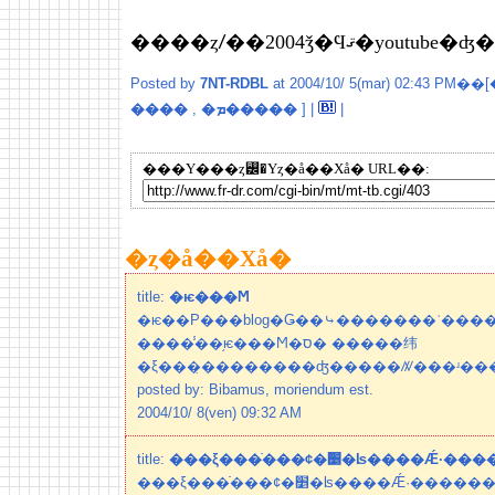
����ȥꤷ��2004
Posted by
7NT-RDBL
at 2004/10/ 5(mar) 02:43 PM��[
����
,
�ܡ�����
] |
|
���Υ���ȥ꡼�Υȥ�å��Хå� URL��:
�ȥ�å��Хå�
title:
�ѥ���Ϻ
�ѥ��Ρ���blog�Ǥ��⤷�������ʾ���
����̾��֥ѥ���Ϻ�ס� �����纬
posted by: Bibamus, moriendum est.
2004/10/ 8(ven) 09:32 AM
title:
���ξ���ֿ���¢�׵�ʪ����Ǽ·
���ξ���ֿ���¢�׵�ʪ����Ǽ·������(����)