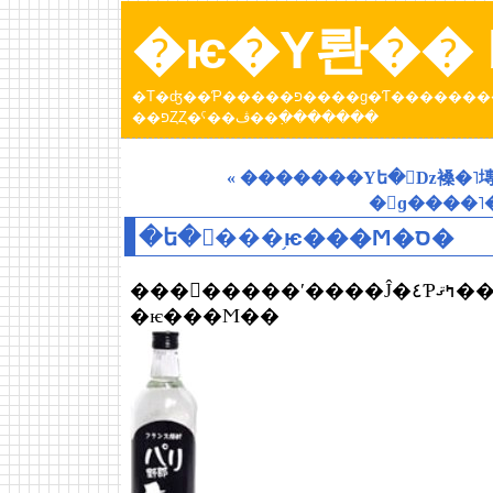
�ѥ�Υ롼�� b
�Τ�ʤ��Ƥ�����פ����ɡ�Ƭ���������Ƥ����ȥѥ�عԤä��Ȥ��ˤ��ڤ������󡣡֥ѥ�Υ롼
��פȤȤ�ˤ��ڤ��߲�������
�ե�󥹾���֥ѥ���Ϻ�ס�
٤Ƥߤޤ�����
�ѥ���Ϻ��