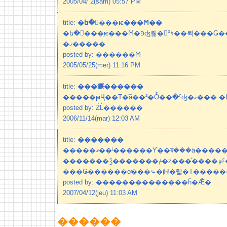
2005/04/ 2(sam) 05:57 PM
title:
�ե�󥹾���֥ѥ���Ϻ��
�ե�󥹾���֥ѥ���Ϻ�פʤ뤪�򤬼ºߤ��뤽���Ǥ����դĤ��˥ͥåȤ��㤨
�ޤ�����
posted by: ������Ϻ
2005/05/25(mer) 11:16 PM
title:
���䤷������
�����ϻҶ��Τ�ͧã
posted by: ŹĹ������
2006/11/14(mar) 12:03 AM
title:
�������
�����ޤ��ˡ������Υ֡��ब���ä������Ǥ��͡�����äơ��
�������ǯ�������ݥ�ȥ���ͤ����ܤˤ��������餷
���Ǥ������οͤ���⤿�餵�줿�Τ������
posted by: ��������������ĥ�Ǣ�
2007/04/12(jeu) 11:03 AM
������