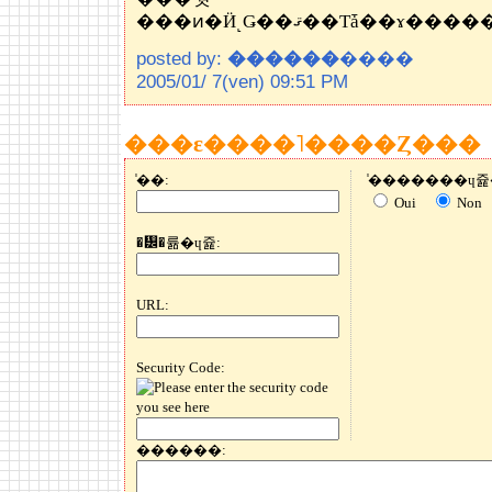
���ͷ�Ӥ˻Ǥ��ޤ��Τǡ��
posted by:
������
����
2005/01/ 7(ven) 09:51 PM
���ε����˥����Ȥ���
̾��:
Oui
Non
�᡼�륢�ɥ쥹:
URL:
Security Code:
������: