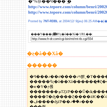
�º¾夵��Ϥ���ʿ͢�
http://www.tepore.com/column/benri/2002
http://www.tepore.com/column/benri/2002
Posted by
7NT-RDBL
at 2004/12/ 9(jeu) 06:25 AM��[
���Υ���ȥ꡼�Υȥ�å��Хå� URL��:
�ȥ�å��Хå�
������
�Ϥ���ޤ��ơ����ߤޤ빩
�ѥ�Υ�ݥ롡
�������ܤΤȤäƤ���Ũ�ʥ֥
�
�ڤ����ʤäƤ��ޤ��ޤ���
���줫