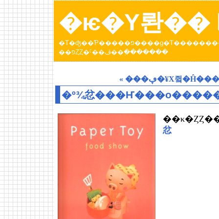
�ѥ�Υ롼�� b
�Τ�ʤ��Ƥ�����פ����ɡ�Ƭ���������Ƥ����ȥѥ�عԤä��Ȥ��ˤ��ڤ������󡣡֥ѥ�Υ롼
��פȤȤ�ˤ��ڤ��߲�������
��κ�ȤȤ�
忿