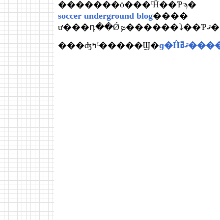
�������ȯ���ˤĤ��Ƥϡ�
soccer underground blog
����
ư���դ��Ǿ
ɡ�Ĥߥ
���ʤߤˤ�����Ϣ�