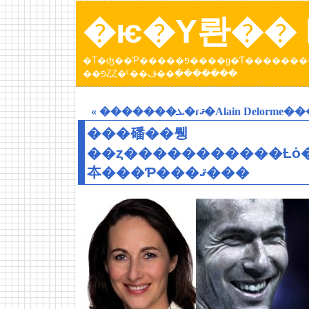
�ѥ�Υ롼�� b
�Τ�ʤ��Ƥ�����פ����ɡ�Ƭ���������Ƥ����ȥѥ�عԤä��Ȥ��ˤ��ڤ������󡣡֥ѥ�Υ롼
��פȤȤ�ˤ��ڤ��߲�������
« �������ܥ�ɾޤ�Alain Delorm
���磻��뤵
��ȥ�����������Ƚȯ����
夲���Ƥ���ޤ���