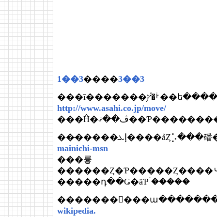
1��3
����
3��3
���ī�������֥ࡼ�֡ץ��ե
http://www.asahi.co.jp/move/
���̵����إܥ����åȤ⡡�
mainichi-msn
���륳
������Ȥ�Ƥ�����Ȥ����
�����դ��Ǥ�äƤۤ�����
�������󡦥���ա������
wikipedia.