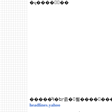
�ɥ����󥿥꡼��
�����ͤϥ�եץ졼�򤹤뤫����
headlines.yahoo