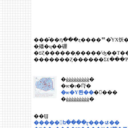
���ͤ��դ���ȥ����ꥹ�ͤΥХ饫�
�֥磻�ɥ��硼
�������Ȥ����
�ġġġġġġġġġ�
�ѥ�ι�Ԥˤ�
�ѥ�Υ롼��
�򤴰���
�ġġġġġġġġġ�
��Ϣ
�����󡢥ե����ɽ���ࡪ��