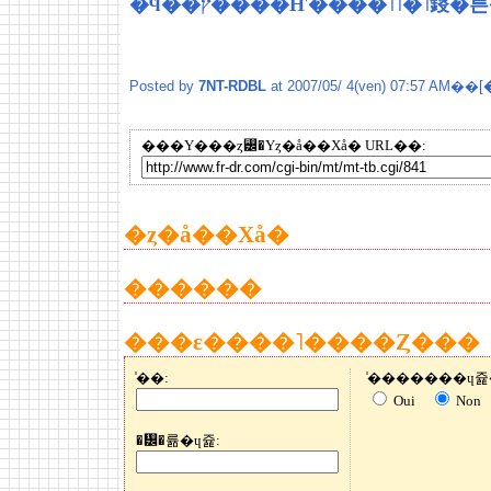
�ϥ��ץ����Ҥ����˥˥�˥䤹
Posted by
7NT-RDBL
at 2007/05/ 4(ven) 07:57 AM��[
���Υ���ȥ꡼�Υȥ�å��Хå� URL��:
�ȥ�å��Хå�
������
���ε����˥����Ȥ���
̾��:
Oui
Non
�᡼�륢�ɥ쥹: