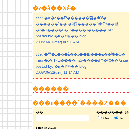
�ȥ�å��Хå�
title:
�ѥ�ǻ��Ƥ������濷�ʣУ�
������³�� �ӥ롦�����බ�Ȼפ��붶
�ξ�򸵵����⤤�Ƥ����ޤ����� Mir...
posted by: �ѥ�Υ롼�� blog
2008/04/ 1(mar) 06:56 AM
title:
�֥ꥹ�ȥ�ۥƥ�ǻ��ͻ��郎���ä��褦�Ǥ�
map �ﳲ�Ԥϥݡ����ɽпȤν����ߥ
posted by: �ѥ�Υ롼�� blog
2009/05/31(dim) 11:14 AM
������
���ε����˥����Ȥ���
̾��:
Oui
Non
�᡼�륢�ɥ쥹: