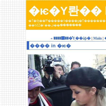
�ѥ�Υ롼�� b
�Τ�ʤ��Ƥ�����פ����ɡ�Ƭ���������Ƥ����ȥѥ�عԤä��Ȥ��ˤ��ڤ������󡣡֥ѥ�Υ롼
��פȤȤ�ˤ��ڤ��߲�������
« ����᥹���ͤΥ֥��åƥ�
|
Main
|
���� in �ѥ�