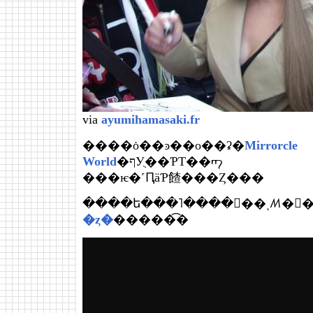
via
ayumihamasaki.fr
����ȯ��ͽ��ο��ʡ�
Mirrorcle
World
�ףУֻ��ƤΤ��ᡢ
���ѥ�˹ԤäƤ餷���Ȥ���
����ե���˥����󤹤��ͺꤵ�
�ȥ�
�����͡�