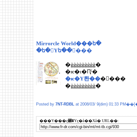
Mirrorcle World���ե�
�ե�󥹤Υե��󥵥���
�ġġġġġġġġġ�
�ѥ�ι�Ԥˤ�
�ѥ�Υ롼��
�򤴰���
�ġġġġġġġġġ�
Posted by
7NT-RDBL
at 2008/03/ 9(dim) 01:33 PM��[
���Υ���ȥ꡼�Υȥ�å��Хå� URL��: