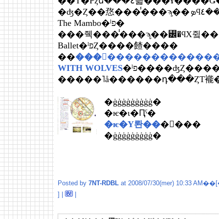
��Ƭ�Ρȥե���٤륿���ɤ�
�ʤ�Ȥ��㤵���̾���ϡ֥��ܤϥޥ�ܤ��٤��Rambo Does
The Mambo�ˡפ�
���줵���̾���ϡ֥��꡼�ϥХ쥨���٤��Sally Does T
Ballet�ˡפȤ����餷����
��
���󥹡�������������֥
WITH WOLVES
�ˡפ����ʤȤ���
�����˥å������դ���ȤΤ褦
�ġġġġġġġġġ�
�ѥ�ι�Ԥˤ�
�ѥ�Υ롼��
�򤴰���
�ġġġġġġġġġ�
Posted by
7NT-RDBL
at 2008/07/30(mer) 10:33 AM��[
] |
|