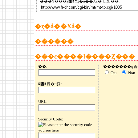
���Υ���ȥ꡼�Υȥ�å��Хå� URL��:
�ȥ�å��Хå�
������
���ε����˥����Ȥ���
̾��:
Oui
Non
�᡼�륢�ɥ쥹:
URL:
Security Code: