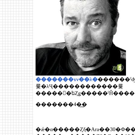
�������ɤν��λ�
������ˤʤäƤޤ��������Ѥ�̾���Ȥ����С��ե�󥹤���ɽ����ͭ̾�ǥ����ʡ����ե
륯�λҶ������������륯
������եȤǥ�����ˤĤ���
�������4�͢�
�ǽ�α�����Ȥδ֤�Ara��30�Ф�