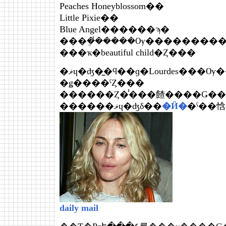
Peaches Honeyblossom��
Little Pixie��
Blue Angel������ϡ�
���ҡ�beautiful child�Ȥ���
�ޥɥ�ʤ�̼�ϥ��ɡ�Lourdes���Ѹ���ȥ롼
�ǥ����ˤȤ���
������Ȥ�̾���餷����Ǥ�
������ޥɥ�ʤδ��
�Ӥ�
�ˤ��
daily mail