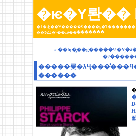
�ѥ�Υ롼�� b
�Τ�ʤ��Ƥ�����פ����ɡ�Ƭ���������Ƥ����ȥѥ�عԤä��Ȥ��ˤ��ڤ������󡣡֥ѥ�Υ롼
��פȤȤ�ˤ��ڤ��߲�������
« ��ʩ�̡��ǥ�����¼�Υ֥�
�����륯�λҶ���̾���ϥ
������
�
D
Haw