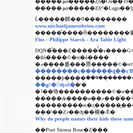
�����ܤα�����Ȥδ֤�Oa��10
�����ܤα�����Ȥδ֤ˣˤ�La
Ĺ�����餵��Ϥ��������
www.michaeljamesobrien.com
�����̾����Ĥ��������
Flos - Philippe Starck - Ara Table Light
DQN�͡���Ȥ�����ͭ̾�ɤ����Ǥ
�٥å����©�ҥ֥�å����
�����ƥ����ۡ��ॺ��̼�����
�
��ǥץ�󥹤ʤɤΰ�̣
�ˡ�
�˥��饹����������©�ҥ�
�����ʥ����ѡ��ޥ����̾
���ˤ��Ȥޤ��ʤ��褦�Ǣ�
Why do people names their kids these na
��Poet Sienna Rose�Ȥ���