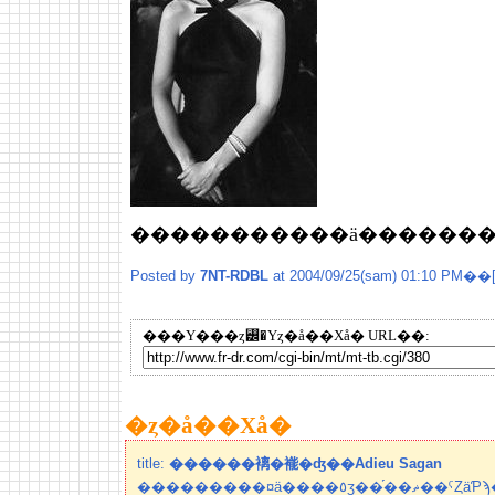
Posted by
7NT-RDBL
at 2004/09/25(sam) 01:10 PM��
���Υ���ȥ꡼�Υȥ�å��Хå� URL��:
�ȥ�å��Хå�
title:
������褵�褦�ʤ��Adieu Sagan
���������¤ä����٥ӡ��֡��ޡ��ˤȤäƤϡ�Ʊ�����¸�ߡ����