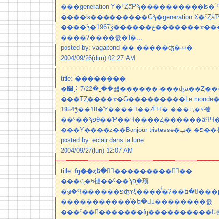
���generation Y�ˤȤäƤϡ����������ʪ
����ʪ���������Ǥϡ�generation X�ˤ
����ϡ�1967ǯ������ع�������ɤ������ϡ�Ϫ�����ϡ�
����ʡ����졼�˥�...
posted by: vagabond �� �����ʤ�ޤޤ�
2004/09/26(dim) 02:27 AM
title:
��������
�׷⡪ 7/22�˿��줿������˴���ʤä��Ȥ�����
���ΤȤ����ɤ�Ǥ���������Le monde�
1954ǯ��18�ͤΥ����󤬽��ǼҤ� ���ᤷ�ߤ褳
��ˤ��ϡפθ��Ƥ��Ϥ����Ȥ������äϤϤ��ޤ롣 ����
���Υ����ȥ�
posted by: eclair dans la lune
2004/09/27(lun) 12:07 AM
title:
ʩ��ȥե�󥽥���������󤵤󤬻��
���ᤷ�ߤ褳��ˤ��ϡפ�֥֥顼
�ॹ�Ϥ������פʤɤξ����ͭ̾�ʡ��ե�󥹤���ɽ�����ή��ȥե�󥽥��
�����������̾�ե�󥽥��������졼
���ˤ��󤬣�������ʩ����������ե