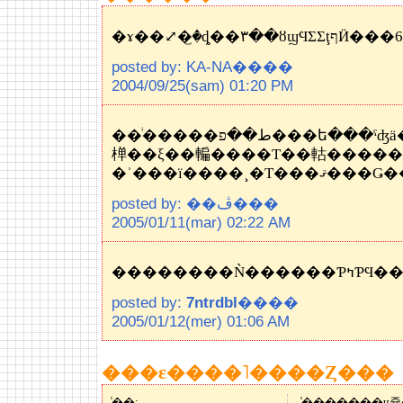
�ɤ��⤢�꤬
posted by: KA-NA����
2004/09/25(sam) 01:20 PM
��ͥ�����ط��פ���ե���ˤʤä������󤵤�˴���ʤä���������ˡ����ܤǤ⤪�񤤤������ä�������3��˥ե�󥹤˹Ԥ��ΤǤ����������󤵤�
椫��ξ��䡢����Τ��軲����
�ʾ���ï����¸�Τ
posted by: ��ڤ���
2005/01/11(mar) 02:22 AM
�������
posted by:
7ntrdbl
����
2005/01/12(mer) 01:06 AM
���ε����˥����Ȥ���
̾��: