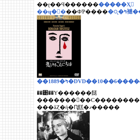
��ɽ��Ϥ������
�����Ҳ𤷤
��ɥ�󥸥�
��ФƤ����
�ᤷ�ߤ
��1889�ߤ�DVD��10��6
��͸��Υ������餸
�������󡦥��С�������
���åȤ�ή�Ԥ餻�ޤ�����