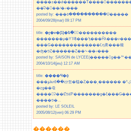
����±��ǿ������Τ����������
��̽ʡ�򤪵��ꤷ�ޤ���
posted by: ���٥����������Ʋ�����
2004/09/28(mar) 09:17 PM
title:
�ɽ�ν�(1)�ե�󥽥����������
�������µ�Υ˥塼���ϡ���Ĥλ���ν����
���Ǥ����������ֻ���Ľդ衢���褦
�ʤ�פȤ������Ȥ��⤷��ޤ���
posted by: SAISON de LYCEE(�����󡦥ɡ��ꥻ�
2004/10/14(jeu) 12:17 AM
title:
����Ϥ�ǭ
���ؤäưճ��ȥץ쥤�䡼�Ȥ���˻������ �ºݤ˻Ϥ��ޤǤϡ��ɤ��餫�Ȥ桼
�ȥǥ��쥯
����󤫤ʡ��ȻפäƤ�������ɡ�ξ���Ǥ�������ˡ֤ҤȤ�ޥ����ǥ
����פ�...
posted by: LE SOLEIL
2005/08/12(ven) 06:29 PM
������