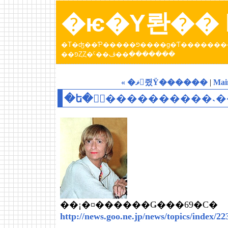
�ѥ�Υ롼�� b
�Τ�ʤ��Ƥ�����פ����ɡ�Ƭ���������Ƥ����ȥѥ�عԤä��Ȥ��ˤ��ڤ������󡣡֥ѥ�Υ롼
��פȤȤ�ˤ��ڤ��߲�������
« �ޥ󡦥쥤Ÿ������
|
Mai
��¡�¤������Ǥ���69�С�
http://news.goo.ne.jp/news/topics/index/22