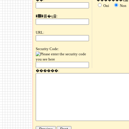
Oui
Non
�᡼�륢�ɥ쥹:
URL:
Security Code:
������: