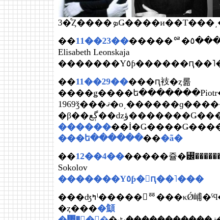
3�ͤȤ����ܤǤ����и��
��
11��23��
�����ꥶ�٥����쥪�󥹥��䡡
Elisabeth Leonskaja
�������Υ٥ƥ������ԥ�
��
11��29��
���ԥ衼�ȥ롦
����ǥ����ե�������Piotr��A
1969ǯ���ޤ�ο͵������ɡ�����ȥ��ȥ饹�ץ륰
�β��ڳع��ǳؤ�������Ǥ��
������
��İ�Ǥ����Ǥ����
���ե������
��
�ã�
��
12��4��
�����쥴�꡼�������
Sokolov
�������Υ٥ƥ�󡦥ԥ��˥���
���ʤߤˡ�����󥼥ꥼ���κǾ峬�ˤϥ��Υå֤ʥ쥹
�ȥ���
�顦
�᥾�󡦥֥�󥷥�