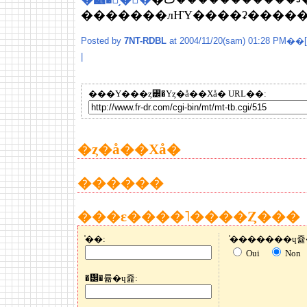
Posted by
7NT-RDBL
at 2004/11/20(sam) 01:28 PM��[
|
���Υ���ȥ꡼�Υȥ�å��Хå� URL��:
�ȥ�å��Хå�
������
���ε����˥����Ȥ���
̾��:
Oui
Non
�᡼�륢�ɥ쥹: