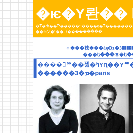
�ѥ�Υ롼�� b
�Τ�ʤ��Ƥ�����פ����ɡ�Ƭ���������Ƥ����ȥѥ�عԤä��Ȥ��ˤ��ڤ������󡣡֥ѥ�Υ롼
��פȤȤ�ˤ��ڤ��߲�������
���ե
����󥼥ꥼ��졢�ߤΥԥ��Υꥵ�����뤪
������3�ܡ�paris