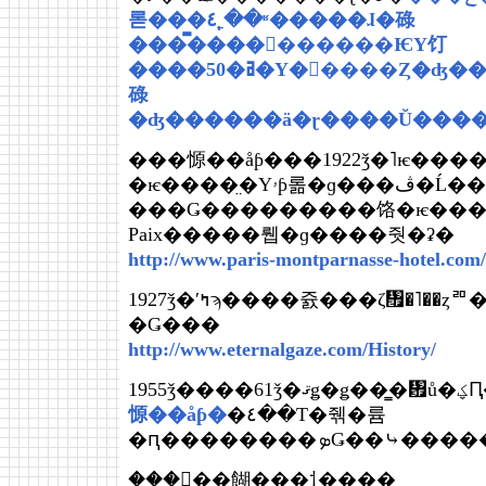
롣���٤˿�̩�ʶ�����ɺ�碌
���̿����򤱤������ѤΥ饤
����50�ߥ�Υ�󥺤����Ȥ�ʤ��ä��Τϡ���ĥ���򼺤
碌
�ʤ������ä�ɽ����Ŭ���
���㥳��åƥ���1922ǯ�˥ѥ���
�ѥ����̤�Υۥƥ롦�ɡ���ڤ�Ĺ���ںߤ��Ƥ����餷
���Ǥ���������饹�ѥ���ˢ�hot
Paix�����뤱�ɡ����줫�ʡ�
http://www.paris-montparnasse-hotel.com
1927ǯ�ʹߤϡ����쥸���ζ᤯�˥��ȥꥨ�򹽤��Ƥ����褦
�Ǥ���
http://www.eternalgaze.com/History/
195
㥳��åƥ�
�٤��Τ�줶�륨
�ԥ��������ܤǤ��
���֤󤳤��餬���⸶����