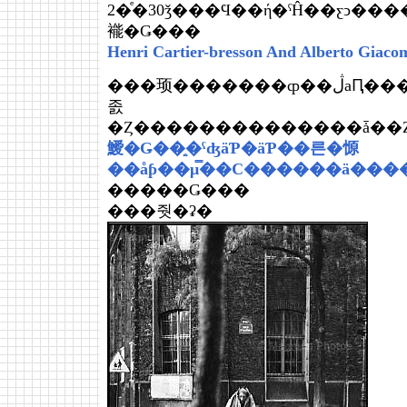
2�ͤ�30ǯ���Ϥ��ή�ˤĤ��ƹͻ������ܢ���ȯ���
褦�Ǥ���
Henri Cartier-bresson And Alberto Giacom
���顼�������ȹ��ڷаԤ���ϥ֥�å���Υݡ��ȥ
졼
�Ȥ��������������ǡ��Ȥ
鱫�Ǥ��֤̤�ˤʤäƤ�äƤ��른�㥳
�����Ǥ���
���줫�ʡ�