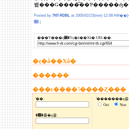
봶���Ǥ����͡��Ƥ�����ʤ�
Posted by
7NT-RDBL
at 2005/02/23(mer) 12:08 AM��[
|
���Υ���ȥ꡼�Υȥ�å��Хå� URL��:
�ȥ�å��Хå�
������
���ε����˥����Ȥ���
̾��:
Oui
Non
�᡼�륢�ɥ쥹: