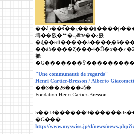
��åƥ��ȼ̿��ȥ���ꡦ����ƥ��
塼��쥢�ꥹ�ࡢ�ݡ��ȥ졼
�ȡ��ѥꡦ�����å����֥�å��
��åƥ����Ȥ���4�Ĥ�ơ��ޤˡ�2�ͤκ��ʤ�Ÿ������Ƥ���
褦
�Ǥ�������Ÿ����������
"Une communauté de regards"
Henri Cartier-Bresson / Alberto Giacomett
��3��26���ޤǡ�
Fondation Henri Cartier-Bresson
5��13������ϥ������ǳ�
�Ǥ���
http://www.myswiss.jp/d/news/news.php?i