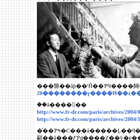
20��������ɽ����Ħ��ȥ��㥳�
�֥�å������
http://www.fr-dr.com/paris/archives/2004
http://www.fr-dr.com/paris/archives/2004
�ͤ��Ƥߤ�С��֥�å�����Ļ��ϥ���ƥ������֥�å�������
顢�֥�å���ƸƤ֤ȡ����Ȥ��ѷ�ë��