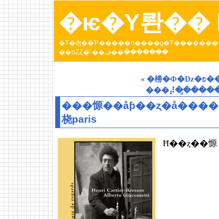
�ѥ�Υ롼�� b
�Τ�ʤ��Ƥ�����פ����ɡ�Ƭ���������Ƥ����ȥѥ�عԤä��Ȥ��ˤ��ڤ������󡣡֥ѥ�Υ롼
��פȤȤ�ˤ��ڤ��߲�������
« �
���⡼�̡�����
���㥳��åƥ��ȥ֥�å����
桡paris
Ħ��ȥ��㥳