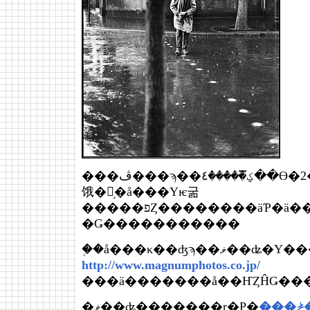
���ڤ���ϡ��ؼ̿�����٤��ϴ�2���81ǯ11���ˡ٤ǡֹ��ڡ�����������
饿�󡦥֥�å���Υѥ굶
�����פȤ��������äƤ�ä����褦
�Ǥ�����������
http://www.magnumphotos.co.jp/
���ݲ�Ҥ�Ĥ�͵ʡ�ʲ����˰�ä���ϡ����������Ū�ǵ�²Ū�ʿʹ֤��ä������ε���������ΤȤε�Υ�ΤȤ����˸���Ƥ��
�ޥ��ʥ�������ɽ�Ρ�