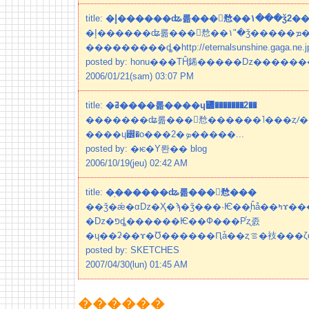
title:
�إ������ʥ롦���󥷥㥤��١ʺ�ǯ�����ܡ�
���������ȡ�http://eternalsunshine.gaga.ne.
posted by: honu���ΤĤ֤䤭�����ǲ�����
2006/01/21(sam) 03:07 PM
title:
�ߥ����롦����ɥ꡼�������2��
�������ʥ롦���󥷥㥤������˥���ȥꤷ���ߥ��
����ɥ꡼�ο���2�ܤ�����...
posted by: �ѥ�Υ롼�� blog
2006/10/19(jeu) 02:42 AM
title:
�֥������ʥ롦���󥷥㥤���
��ǯ�ǽ�αǲ�Ҳ�ϡ�ǯ���˴Ѥ��֥ĥå��ߤɤ������ܤΥХ쥨
�ǲ�פȡ������Ѥ��Ф���Ρ֡ȥ֥졼
�ɥ��ʡ��ɤ�Ʊ����
posted by: SKETCHES
2007/04/30(lun) 01:45 AM
������