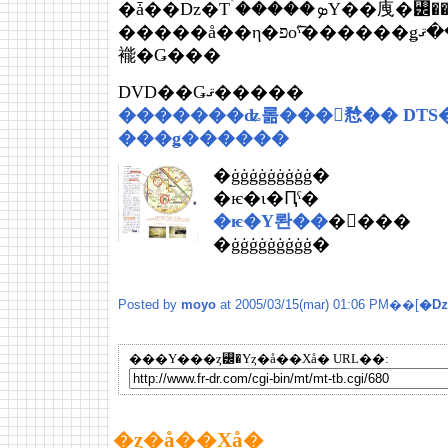
�ǡ��ǲ�Τۤ�����ܤΥ��㡼�꡼�������եޥ�ʡ֥ޥ륳
�����å��η�פο͡ˤ������ǥߡ��ޤ��ä��ꤷ�Ƥ��ơ����ˤ��������ʤ
褦�Ǥ���
DVD��Ǥޤ�����
�������ʥ롦���󥷥㥤�� DTS���ڥ
���ǥ������
�ġġġġġġġġġ�
�ѥ�ι�Ԥˤ�
�ѥ�Υ롼��
�򤴰���
�ġġġġġġġġġ�
Posted by
moyo
at 2005/03/15(mar) 01:06 PM��[
�ǲ
���Υ���ȥ꡼�Υȥ�å��Хå� URL��:
�ȥ�å��Хå�