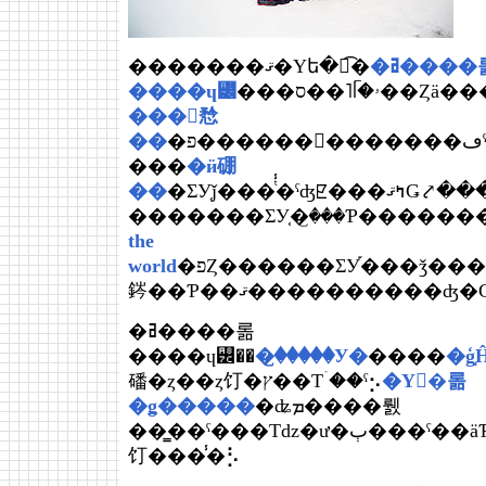
�ߥ����롦
�������ޤ�Υե�󥹿͡�
����ɥ꡼
���ס��˥ᥬ�ۥ��Ȥä�
���󥷥㥤
��
���
�ӥ硼
��
�ΣУ֤ǰ���ͭ̾�ˤʤꡢ���ߤޤǤ⤤�������ʥߥ塼
�������ΣУ֤�꤬���Ƥ�������
the
world
�פȤ������ΣУ֡���ǯ���ι�������ԥ�α�Фˤ�ƶ���Ϳ�����Τ��⡢�Ȱ����Ǥ����
䤫��Ƥ��ޤ����������
�ߥ����롦
����ɥ꡼��
�꤬�����У�
����
磻�ȥ��ȥ饤�ץ��Τۤ��ˤ⡢
�Υ�롦
�ǥ�����
�ʥܡ����뤬
��̳��ˤ���Τǳ�ư�ٻ���ˤ��äƤ���Ǥ��͡����������٥����������
饤���̾�⡣