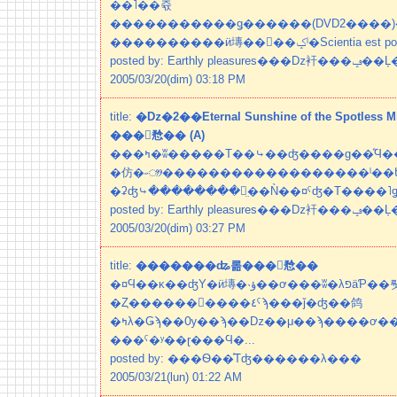
��˥��쥯
�����������ǥ������(DVD2����)����
posted by: Eart
2005/03/20(dim) 03:18 PM
title:
�ǲ�2��Eternal Sunshine of the Spotl
���󥷥㥤�� (A)
���ߤ�ʬ�����Τ��⤷��ʤ����ɡ��ͤϤ����������Ǥ���
�仿�˶ᤤ������������������ˡ��ե
�ʡʤ⤷��������ᤤ̤��Ǹ��¤ˤʤ�Τ����˥ǥ
posted by: Eart
2005/03/20(dim) 03:27 PM
title:
�������ʥ롦���󥷥㥤��
�¤Ϥ��κ��ʤΥ�ӥ塼�˴ؤ��ơ���ʬ�λפäƤ��뤳
�Ȥ������񤭵����٤ˤϡ���ǰ�ʤ��鸽
�ߤλ�Ǥϡ��Ѹ��ϡ��ǲ��μ��ϡ����ơ��Խ����Ѳ����Ϥȡ�
���ˤ�ʸ��ɽ���Ϥ�...
posted by: ���Ѳ��ͤΤʤ������λ���
2005/03/21(lun) 01:22 AM