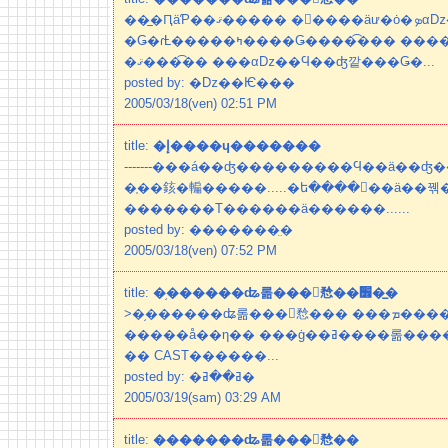
��̲�ԤäƤ��ޤ����� �����äư�ȯ�ܤαǲ�Ǥ��� ����ꥫ
�Ǥ�ɾȽ�����ߤ����Ǥ����͡��� �����ǥߡ��ޤ�ͤä��㤤
�ޤ����͡� ���αǲ��Ϥ��ʤ깥���Ǥ�...
posted by: �ǲ��Ѥ���
2005/03/18(ven) 02:51 PM
title:
�إ����ɥ�������
-------���á��ʤ���������Ϥ��ä��ʤ�
�֤��䤤�䡢�����.....�ե����󤬤��ä��
�������Τ������ä������......
posted by: �������̤�
2005/03/18(ven) 07:52 PM
title:
�֥������ʥ롦���󥷥㥤��׻�̲�
>�֥������ʥ롦���󥷥㥤��� ���ܡ�����꡼�������եޥ�ʥޥ륳
�����å��η�� ���ġ��ߥ����롦����ɥ꡼�ʥҥ塼�ޥ�ͥ����奢
�� CAST������...
posted by: �ߥ��ߥ�
2005/03/19(sam) 03:29 AM
title:
�������ʥ롦���󥷥㥤��