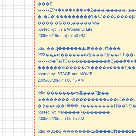
���䤢
���ȤƤⰦ���������Ȥ���ɽ�����Ԥä
�Ŀ�Ū�ˤ�����­����Ƭ�λŻ���֥å����ƥե��ȳ��
���� �饻��ȴ�����äƴ�...
posted by: It's a Wonderful Life
2005/03/19(sam) 07:50 PM
title:
��̲񡧡إ������ʥ롦���󥷥㥤���
2/28��̲�ǡإ������ʥ뎥���󥷥㥤��٤򸫤Ƥ��ޤ�����
���ꤽ�Τ�ΤϾ����������ʤȻפ��ޤ���������ͥ�ؤ����ɾȽ�
������餷�����ȤƤ����ܡ
posted by: STAGE and MOVIE
2005/03/20(dim) 06:46 AM
title:
�������ʥ롦���󥷥㥤��
ʣ�������߹礦��������ǿ��¤ΰ���õ
�ʤ��ʤ��ڤ���ޤ��������椫��Ǹ夳
posted by: Mar����ϡ�������
2005/03/20(dim) 09:15 AM
title:
�ǲ�2 �������ʥ롦���󥷥㥤���2�