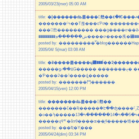
2005/03/23(mer) 05:00 AM
title:
�
�������ˤߤ��Τ롢���٤Ƥοͤ� ���������������ʥ롦
���󥷥㥤��������� ���ġ����ơ��ߥ����롦����ɥ꡼
ش������ܡ����ơ����㡼�꡼��������...
posted by: ���������ʼ̿�blog������Happine
2005/04/ 5(mar) 03:08 AM
title:
�ߥ����롦����ɥ꡼���ĺ��ʡ֥�����
�����ǥߡ��ޤǤ����� ��ͥ�����ܾޡ� ��ǯ���ͤ�б餷
�Ƥ���ʡ��˥����ȡ�����
posted by: �������⾾������
2005/04/15(ven) 12:00 PM
title:
�������ʥ롦���󥷥㥤��
�������ζ��Ʀ�����ܶ�Է��ʤ����ˤ˻
�ο��ϡ�����߻���15����1���ߤ�5��ߤ�14������ߤ�13��
�����ɥϥꥦ�åɤθ����ɶ��̥ϥ�����饹���
posted by: ���Ʀ�Υ֥���
2005/04/24(dim) 03:34 PM