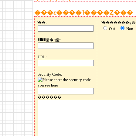
���ε����˥����Ȥ���
̾��:
Oui
Non
�᡼�륢�ɥ쥹:
URL:
Security Code:
������: