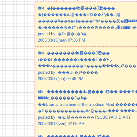
title:
�إ������ʥ롦���󥷥㥤���
�إ������ʥ롦���󥷥㥤��٤ϡ��إޥ륳
�����å��η�٤ǰ���ͭ̾�ˤʤä����㡼�꡼�������եޥ󤬵��ܤ򡢡إҥ塼
�ޥ�ͥ����奢�٤Υߥ����롦����ɥ꡼�����Ĥ�ô
posted by: �ǲ襹�ȥ�å�
2005/03/15(mar) 07:03 PM
title:
�������ʥ롦���󥷥㥤��
ï���򰦤������Ȥ����Ĥ��Ƥ⡢
���νִ֤�����
posted by: ���󥿥ᡪ�֥쥤����
2005/03/17(jeu) 09:48 PM
title:
���������ʥ롦���󥷥㥤�� ���ࡦ����꡼
�����ȡ������󥹥�å�
��Eternal Sunshine of the Spotless Mind �
.
posted by: �ĥܥ䥭������TSUBOYAKI DIARY
2005/03/18(ven) 02:06 PM
title:
�������ʥ롦���󥷥㥤��