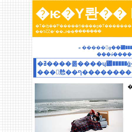
�ѥ�Υ롼�� b
�Τ�ʤ��Ƥ�����פ����ɡ�Ƭ���������Ƥ����ȥѥ�عԤä��Ȥ��ˤ��ڤ������󡣡֥ѥ�Υ롼
��פȤȤ�ˤ��ڤ��߲�������
« �����󡦥ɡ��꡼�
���ܿͽ����
�ߥ����롦����ɥ꡼�����ġ֥������ʥ롦
��ף�����������