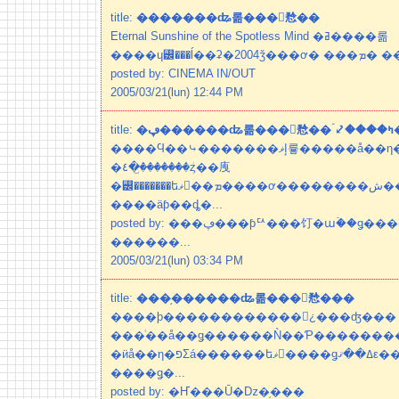
title:
�������ʥ롦���󥷥㥤��
Eternal Sunshine of the Spotless Mind �ߥ����롦
����ɥ꡼���ĺ�
posted by: CINEMA IN/OUT
2005/03/21(lun) 12:44 PM
title:
�ڥ�
����Ϥ��⤷�������إޥ륳�����å��η�٤䡢�إҥ塼�ޥ�ͥ����奢
�٤�꤬�������ܲȥ��㡼
�꡼�������եޥ󤬵��ܡ����ơ��������ش���ô�����Ƥ�����
����äƥ��ȡ�...
posted by: ���ڥ���ƥꥢ���饤�աۡ��ǥ����ʡ����ȶ񡢥���ƥꥢ
������...
2005/03/21(lun) 03:34 PM
title:
���֥������ʥ롦���󥷥㥤���
����ϸ������������¿���ʤ���
���ͥ��å��ǥ������Ǹ��Ƥ��������ܡ� �֥ޥ
�ӥå��η�פΣá������եޥ󤬥����ǥߡ��ޤε��ܾ޼�äƤ뤷����
����ǥ�...
posted by: �Ҥ���Ū�ǲ�֥���