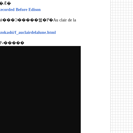
��Ǣ�
Recorded Before Edison
ezokashi/f_auclairdelalune.html
���ΤäƤޤ�����