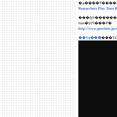
�ܤ����Ϥ���
Researchers Play Tune 
���ʤߤˡ������ǽ���Ͽ�����줿�Ρ֡�Au clair de la
lune�ספϤ���ʲΡ�
http://www.geocities.jp/
��Υɥ���