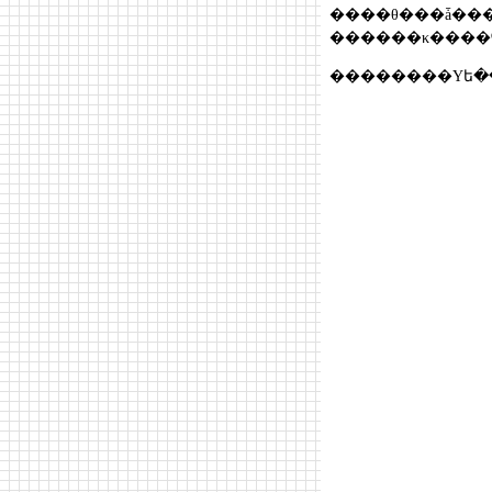
����θ���ǡ��
������κ����
��������Υե�