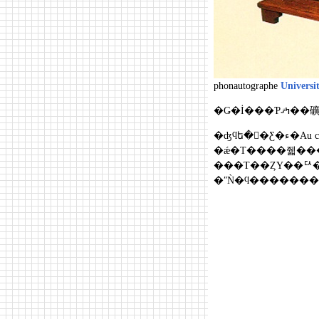
phonautographe
Universit
�Ǥ�İ���Ƥ
�ǽ�Τ����줿���
���Τ��ȤΥ��ꥢ�ʲ
�ʺǸ�ϥ�������