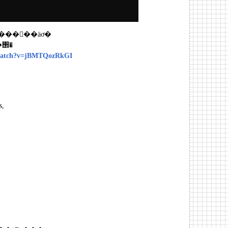
���󤬤��äơ�
΢�
m/watch?v=jBMTQozRkGI
s,