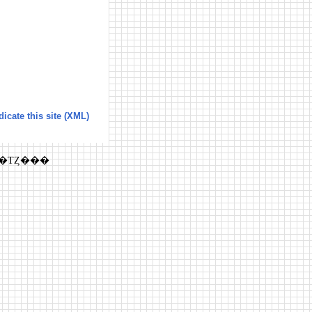
icate this site (XML)
����)�פ�Ͽ��������ΤȤ���