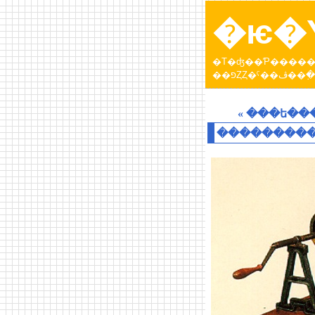
�ѥ�Υ
�Τ�ʤ��Ƥ�����פ����ɡ�Ƭ���������Ƥ����ȥѥ�عԤä��Ȥ��ˤ��ڤ������󡣡֥ѥ�Υ
��פȤȤ�
« ���ե�
���������