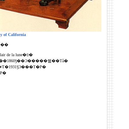
y of California
ߤޤ��礦��
�ʤϥե�󥹤�Ƹ�ء�Au clair de la lune�ס�
�1860ǯ��Ͽ�����줿��Τǡ�
Τ�1931ǯϿ���Τ�Ρ�
Ρ�