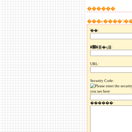
������
���ε����˥�
̾��:
�᡼�륢�ɥ쥹:
URL:
Security Code:
������: