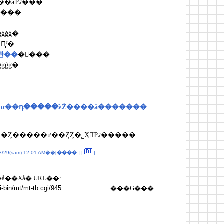
�֥ޥ��ࡢ�磻��򡪡פȸ��äƤޤ���
Ȥ���
ġġġġ�
Ԥˤ�
롼��
�򤴰���
ġġġġ�
�����Ρ����ڤα��դ�����λŻ����ä�������
����Ȥ�����ư��ȤȤ�˾Ҳ𤷤Ƥޤ�����
3/29(sam) 12:01 AM��[
����
] |
|
å��Хå� URL��:
���Ǥ���