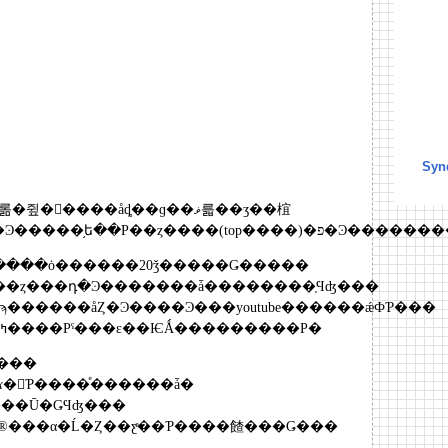
Synd
�ե�󥹿ͤΥ��ɥ����롦�쥪�󡦥����åȡ��ɡ��ޥ륿��ӡ��椬
1857ǯ��ȯ������Ͽ�����֥ե��Ρ��ȥ����(top
����ȯ������20ǯ�����Ǥ�����
��ȥ���դ�Ͽ�������ǡ��������֤Ϥʤ���
������åȤ�Ͽ����Ͽ���youtube������ǽФƤ���
���������ѻ�ߤ����Ρˤ���ε��ѤǺ���������Ρ�
ؼԤǤϤʤ���
�������ܤʤɤ�񤤤Ƥ����ͤ������ǡ�
���Ū�ǤϤʤ���
�®���α�Ĺ�Ȥ��ƹͤ��Ƥ����餷���Ǥ���