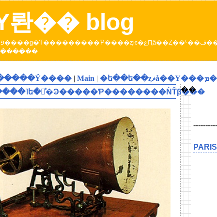
롼�� blog
롼
ˤ��ڤ��߲�������
������Ÿ����
|
Main
|
�ե�
��
���˥ե�󥹿ͤ�Ͽ�����Ƥ��������ǸŤβ���
---------
PARIS