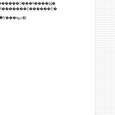
������Ͽ���ϥ����åȡ�
ϥ�������Ȥ������Ȥˡ�
�Υ���դμ±颭