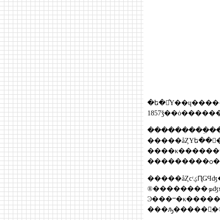
���������߲�
�����åȤΥե��
����κ������ϡ
�����åȤϲʳ
®�
Ͽ���ⲻ�κ����
���ԡ�����񤭼̤