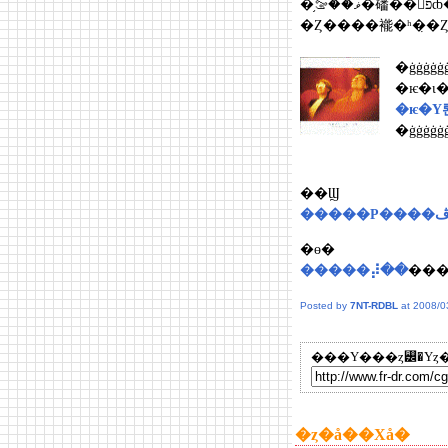
�Ȥ����褦�ʰ�̣�
�ġġġġġ
�ѥ�ι�
�ѥ�Υ
�ġġġġġ
��Ϣ
�ɵ�
�����⡼��
Posted by
7NT-RDBL
at 2008/0
���Υ���ȥ꡼�Υȥ�
�ȥ�å��Хå�