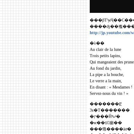
���βΤˤϻҶ��С��
����ʤ��襤���
http://jp.youtube.co
�λ��
Au clair de la lune
Trois petits lapins,
Qui mangeaient des prune
Au fond du jardin,
La pipe a la bouche,
Le verre a la main,
En disant : « Mesdames !
Servez-nous du vin ! »
�������ꡢ
3ɤ�Τ�������
�ץ���Ĥޤߤˡ�
�ѥ��פ򤯤廊��
���饹����äơ�